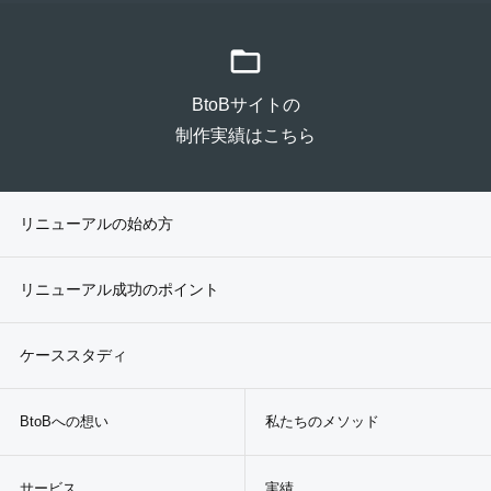
folder_open
BtoBサイトの
制作実績はこちら
リニューアルの始め方
リニューアル成功のポイント
ケーススタディ
BtoBへの想い
私たちのメソッド
サービス
実績