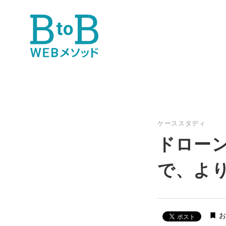
ケーススタディ
ドロー
で、よ
bookmark