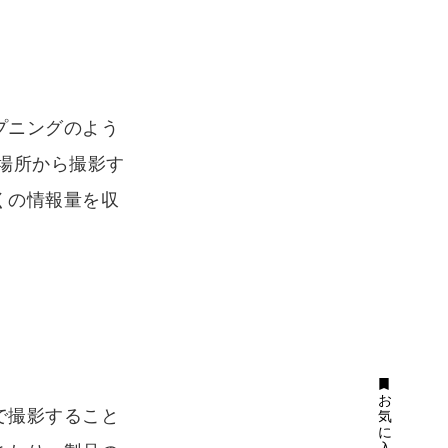
プニングのよう
場所から撮影す
くの情報量を収
bookmark
お
で撮影すること
気
に