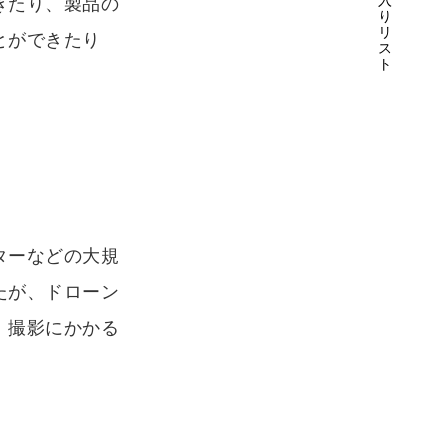
入
きたり、製品の
り
リ
とができたり
ス
ト
ターなどの大規
たが、ドローン
、撮影にかかる