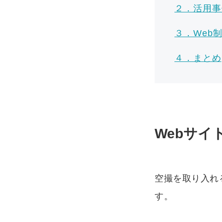
２．活用事
３．Web
４．まとめ
Webサ
空撮を取り入れ
す。