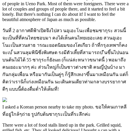
of people in Ueno Park. Most of them were foreigners. There were a
lot of couples and groups of people there, and it started to feel a bit
lonely. But there's nothing I can do about it! I want to feel the
beautiful atmosphere of Japan as much as possible.
วันที่ 2 อากาศดีฟ้าเปิดจึงไปสว นอุเอะโนะเพื่อชมซากุระ สวนนี้
จะเป็นที่ที่คนไทยชอบมา คงได้เห็นคนไทยเยอะเลย สวนอุเอะ
โนะเป็นสวนสาธ ารณะยอดนิยมของโตเกียว ถ้าที่กรุงเทพฯก็คง
จะเป ็นสวนลุมพินีซึ่งพิเศษต รงมีตัวเหี้ยที่สามารถป ืนขึ้นไปนอน
บนต้นไม้ได้ 55 ซากุระก็ยังsan (ก็แน่ล่ะหนาวขนาดนี้ ) พอมาถึง
คนเยอะมากๆ ค่ะ ส่วนใหญ่ก็เป็นชาวต่างชาติ คนญี่ปุ่นบ้าง มา
กันกลุ่มเพื่อน หรือมากันเป็นคู่ๆ ก็รู้สึกเหงาขึ้นมาเหมือนกัน แต่ก็
คิดว่าเรานิก็เก่งเหมือนกัน นะเดินคนเดียวท่ามกลางบรรยากาศ
ดีๆ แบบนี้ต้องดื่มด่ำให้เต็มที่!
I asked a Korean person nearby to take my photo. ขอให้คนเกาหลี
ที่อยู่ใกล้ๆถ่าย รูปกับต้นซากุระเป็นที่ระลึกค่ะ
There were a lot of food stalls lined up in the park. Grilled squid,
grilled fish, etc. They all looked delicious! I bought a can with a