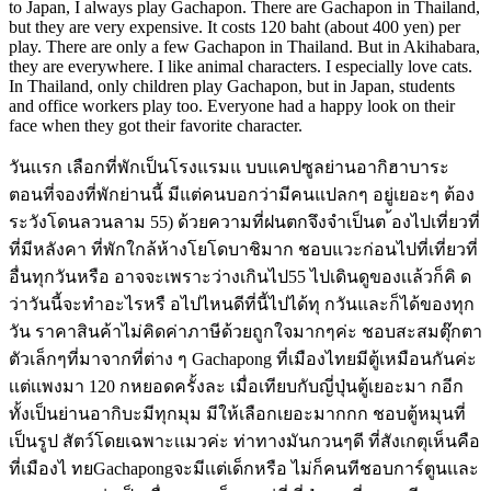
to Japan, I always play Gachapon. There are Gachapon in Thailand,
but they are very expensive. It costs 120 baht (about 400 yen) per
play. There are only a few Gachapon in Thailand. But in Akihabara,
they are everywhere. I like animal characters. I especially love cats.
In Thailand, only children play Gachapon, but in Japan, students
and office workers play too. Everyone had a happy look on their
face when they got their favorite character.
วันเเรก เลือกที่พักเป็นโรงแรมแ บบแคปซูลย่านอากิฮาบาระ
ตอนที่จองที่พักย่านนี้ มีแต่คนบอกว่ามีคนแปลกๆ อยู่เยอะๆ ต้อง
ระวังโดนลวนลาม 55) ด้วยความที่ฝนตกจึงจำเป็นต ้องไปเที่ยวที่
ที่มีหลังคา ที่พักใกล้ห้างโยโดบาชิมาก ชอบแวะก่อนไปที่เที่ยวที่
อื่นทุกวันหรือ อาจจะเพราะว่างเกินไป55 ไปเดินดูของเเล้วก็คิ ด
ว่าวันนี้จะทำอะไรหรื อไปไหนดีที่นี้ไปได้ทุ กวันและก็ได้ของทุก
วัน ราคาสินค้าไม่คิดค่าภาษีด้วยถูกใจมากๆค่ะ ชอบสะสมตุ๊กตา
ตัวเล็กๆที่มาจากที่ต่าง ๆ Gachapong ที่เมืองไทยมีตู้เหมือนกันค่ะ
เเต่เเพงมา 120 กหยอดครั้งละ เมื่อเทียบกับญี่ปุ่นตู้เยอะมา กอีก
ทั้งเป็นย่านอากิบะมีทุกมุม มีให้เลือกเยอะมากกก ชอบตู้หมุนที่
เป็นรูป สัตว์โดยเฉพาะเเมวค่ะ ท่าทางมันกวนๆดี ที่สังเกตุเห็นคือ
ที่เมืองไ ทยGachapongจะมีเเต่เด็กหรือ ไม่ก็คนทีชอบการ์ตูนเเละ