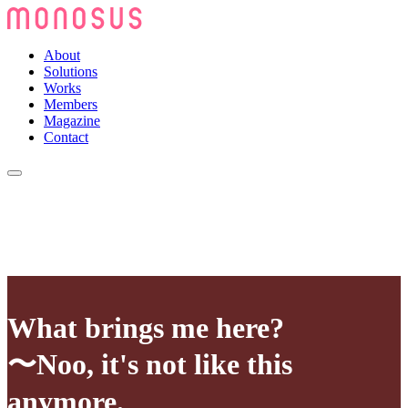
About
Solutions
Works
Members
Magazine
Contact
What brings me here?
〜Noo, it's not like this
anymore.