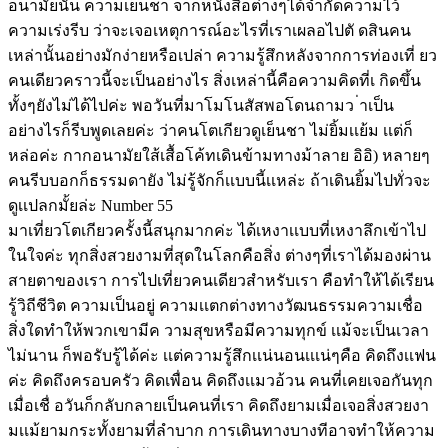
อนามัยนั้น ความเย็นชา จากหนังสือต่างๆได้จำกัดความไว้
ความเร่งรีบ ว่าจะเจอเหตุการณ์อะไรที่เราเผลอไปตั ดสินคน
เหล่านั้นอย่างมักง่ายหรือเปล่า ความรู้สึกหลังจากการท่องเที่ ยว
คนเดียวคราวนี้จะเป็นอย่างไร สิ่งเหล่านี้คือความคิดที่เ กิดขึ้น
ทั้งๆยังไม่ได้ไปค่ะ พอวันที่มาโมโนสัสพอโดนถามว ่าเป็น
อย่างไรก็รีบพูดเลยค่ะ ว่าคนโตเกียวดูเย็นชา ไม่ยิ้มเเย้ม เเต่ก็
หล่อค่ะ กากอนามัยใส้เสื้อโค้ทเดินข้ามทางม้าลาย อิอิ) หลายๆ
คนรีบบอกก็ธรรมดายัง ไม่รู้จักก็เเบบนี้เเหล่ะ ถ้าเดินยิ้มไปทั่วจะ
ดูเเปลกมั้ยล่ะ Number 55
มาเที่ยวโตเกียวครั้งนี้สนุกมากค่ะ ได้เหงาเเบบที่เหงาลึกเข้าไป
ในใจค่ะ ทุกสิ่งสวยงามที่สุดในโลกคือสิ่ง ต่างๆที่เราได้มองผ่าน
สายตาของเรา การไปเที่ยวคนเดียวสำหรับเรา คือทำให้ได้เรียน
รู้วิถีชีวิต ความเป็นอยู่ ความเเตกต่างทางวัฒนธรรมความเชื่อ
สิ่งใดทำให้พวกเขามีค วามสุขหรือมีความทุกข์ เเม้จะเป็นเวลา
ไม่นาน ก็พอรับรู้ได้ค่ะ เเต่ความรู้สึกเเน่นอนเเเน่ๆคือ คิดถึงเเฟน
ค่ะ คิดถึงครอบครัว คิดเพื่อน คิดถึงเเมวอ้วน คนที่เคยเจอกันทุก
เมื่อเชื่ อวันก็กลับกลายเป็นคนที่เรา คิดถึงยามเมื่อเจอสิ่งสวยงา
มเเม้ยามกระทั้งยามที่ลำบาก การเดินทางบางทีอาจทำให้ความ