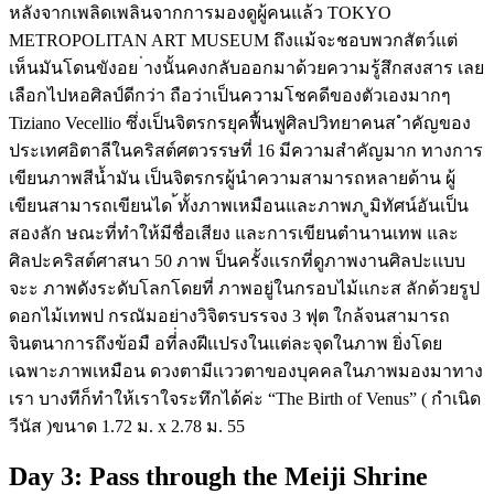
หลังจากเพลิดเพลินจากการมองดูผู้คนแล้ว TOKYO
METROPOLITAN ART MUSEUM ถึงแม้จะชอบพวกสัตว์แต่
เห็นมันโดนขังอย ่างนั้นคงกลับออกมาด้วยความรู้สึกสงสาร เลย
เลือกไปหอศิลป์ดีกว่า ถือว่าเป็นความโชคดีของตัวเองมากๆ
Tiziano Vecellio ซึ่งเป็นจิตรกรยุคฟื้นฟูศิลปวิทยาคนส ำคัญของ
ประเทศอิตาลีในคริสต์ศตวรรษที่ 16 มีความสำคัญมาก ทางการ
เขียนภาพสีน้ำมัน เป็นจิตรกรผู้นำความสามารถหลายด้าน ผู้
เขียนสามารถเขียนได ้ทั้งภาพเหมือนและภาพภ ูมิทัศน์อันเป็น
สองลัก ษณะที่ทำให้มีชื่อเสียง และการเขียนตำนานเทพ และ
ศิลปะคริสต์ศาสนา 50 ภาพ ป็นครั้งเเรกที่ดูภาพงานศิลปะเเบบ
จะะ ภาพดังระดับโลกโดยที่ ภาพอยู่ในกรอบไม้เเกะส ลักด้วยรูป
ดอกไม้เทพป กรณัมอย่างวิจิตรบรรจง 3 ฟุต ใกล้จนสามารถ
จินตนาการถึงข้อมื อที่่ลงฝีเเปรงในเเต่ละจุดในภาพ ยิ่งโดย
เฉพาะภาพเหมือน ดวงตามีเเววตาของบุคคลในภาพมองมาทาง
เรา บางทีก็ทำให้เราใจระทึกได้ค่ะ “The Birth of Venus” ( กำเนิด
วีนัส )ขนาด 1.72 ม. x 2.78 ม. 55
Day 3: Pass through the Meiji Shrine