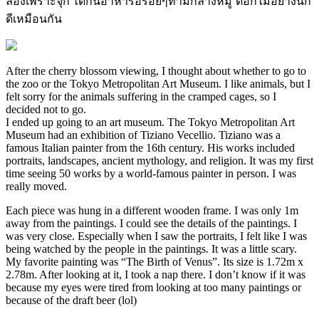
ลองเพราะจุก ได้กินอาหารอร่อยๆท่ามกลางหมู ่ดอกไม้อย่างนี้ก็
ดีเหมือนกัน
After the cherry blossom viewing, I thought about whether to go to
the zoo or the Tokyo Metropolitan Art Museum. I like animals, but I
felt sorry for the animals suffering in the cramped cages, so I
decided not to go.
I ended up going to an art museum. The Tokyo Metropolitan Art
Museum had an exhibition of Tiziano Vecellio. Tiziano was a
famous Italian painter from the 16th century. His works included
portraits, landscapes, ancient mythology, and religion. It was my first
time seeing 50 works by a world-famous painter in person. I was
really moved.
Each piece was hung in a different wooden frame. I was only 1m
away from the paintings. I could see the details of the paintings. I
was very close. Especially when I saw the portraits, I felt like I was
being watched by the people in the paintings. It was a little scary.
My favorite painting was “The Birth of Venus”. Its size is 1.72m x
2.78m. After looking at it, I took a nap there. I don’t know if it was
because my eyes were tired from looking at too many paintings or
because of the draft beer (lol)