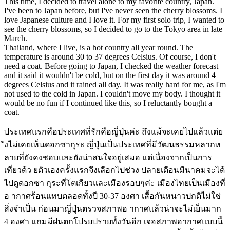
This time, I decided to travel alone to my favorite country, Japan.
I've been to Japan before, but I've never seen the cherry blossoms. I
love Japanese culture and I love it. For my first solo trip, I wanted to
see the cherry blossoms, so I decided to go to the Tokyo area in late
March.
Thailand, where I live, is a hot country all year round. The
temperature is around 30 to 37 degrees Celsius. Of course, I don't
need a coat. Before going to Japan, I checked the weather forecast
and it said it wouldn't be cold, but on the first day it was around 4
degrees Celsius and it rained all day. It was really hard for me, as I'm
not used to the cold in Japan. I couldn't move my body. I thought it
would be no fun if I continued like this, so I reluctantly bought a
coat.
ประเทศแรกคือประเทศที่รักคือญี่ปุ่นค่ะ ถึงแม้จะเคยไปแล้วแต่ย
ังไม่เคยเห็นดอกซากุระ ญี่ปุ่นเป็นประเทศที่มีวัฒนธรรมหลากห
ลายที่ยังคงชอบและยังน่าสนใจอยู่เสมอ แต่เนื่องจากเป็นการ
เที่ยวด้ว ยตัวเองครั้งแรกจึงเลือกไปช่วง ปลายเดือนมีนาคมจะได้
ไปดูดอกซา กุระที่โตเกียวและเมืองรอบๆค่ะ เมืองไทยเป็นเมืองที่
อ ากาศร้อนแทบตลอดทั้งปี 30-37 องศา เสื้อกันหนาวปกติไม่ใช่
สิ่งจำเป็น ก่อนมาญี่ปุ่นตรวจสภาพอ ากาศแล้วน่าจะไม่เย็นมาก
4 องศา แถมมีฝนตกโปรยปรายทั้งวันอีก เจอสภาพอากาศแบบนี้