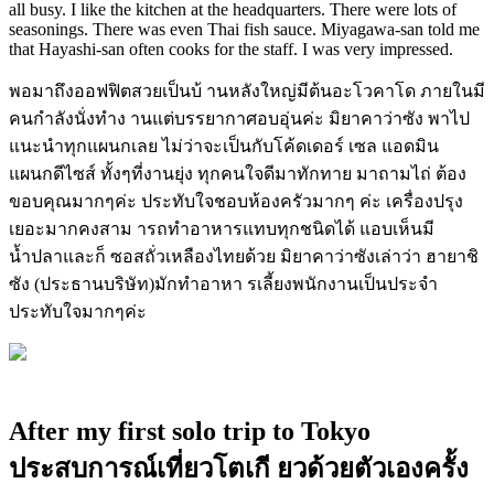
all busy. I like the kitchen at the headquarters. There were lots of
seasonings. There was even Thai fish sauce. Miyagawa-san told me
that Hayashi-san often cooks for the staff. I was very impressed.
พอมาถึงออฟฟิตสวยเป็นบ้ านหลังใหญ่มีต้นอะโวคาโด ภายในมี
คนกำลังนั่งทำง านแต่บรรยากาศอบอุ่นค่ะ มิยาคาว่าซัง พาไป
แนะนำทุกแผนกเลย ไม่ว่าจะเป็นกับโค้ดเดอร์ เซล แอดมิน
แผนกดีไซส์ ทั้งๆที่งานยุ่ง ทุกคนใจดีมาทักทาย มาถามไถ่ ต้อง
ขอบคุณมากๆค่ะ ประทับใจชอบห้องครัวมากๆ ค่ะ เครื่องปรุง
เยอะมากคงสาม ารถทำอาหารแทบทุกชนิดได้ แอบเห็นมี
น้ำปลาและก็ ซอสถั่วเหลืองไทยด้วย มิยาคาว่าซังเล่าว่า ฮายาชิ
ซัง (ประธานบริษัท)มักทำอาหา รเลี้ยงพนักงานเป็นประจำ
ประทับใจมากๆค่ะ
After my first solo trip to Tokyo
ประสบการณ์เที่ยวโตเกี ยวด้วยตัวเองครั้ง