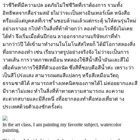
ว่าชีวิตที่มีความปล อดภัยไม่ใช่ชีวิตที่เราต้องการ รวมทั้ง
อิทธิพลจากสื่อร่วมสมั ยไม่ว่าจะเป็นทางอินเทอร์เน็ต หนังสือ
หรือเเม้เเต่บุคคลที่เราช ื่นชอบล้วนเเล้วเเต่กระตุ้ นให้คนรุ่นใหม่
อย่างเราออ กไปทำในสิ่งที่ท้าท้ายกว่า ลองทำอะไรที่ยังไม่เคย
ได้ทำ จึงเริ่มเมื่อต้นปีก่อน ลาออกจากงานบริษัทเก่าที่ทำ
มากว่า5ปี ได้เข้ามาทำงานในโมโนสัสไทยก็ ได้มีโอกาสลองสิ่ง
ที่อยากลองทำ เช่น เรียนวาดรูปอย่างจริงจัง ไม่ว่าจะเป็นการ
วาดเส้น การวาดภาพเหมือน ทดลองใช้สีน้ำสีน้ำมันเเละสีไม้
เพื่อค้นหาการใช้สีที่ตัวเองถนัด ซึ่งสีที่ชอบคือสีน้ำค่ะ เพราะว่า
เป็นสีโปร่งเเสง สามารถผสมสีเเปลกๆ หรือสีเหมือนวัตถุ
ธรรมชาติได้ สามารถสร้างเทคนิคของภาพได้ไ ม่ค่อยยากเเละสี
มีราคาไม่เเพง ทำในสิ่งที่ท้าทายความสามารถแ ละความ
สะดวกสบายและมีสิ่งหนึ่ งที่อยากลองทำคือท่องเที่ยวต่ าง
ประเทศด้วยตัวเองซักครั้งค่ะ
In the art class, I am painting my favorite subject, watercolor
painting.