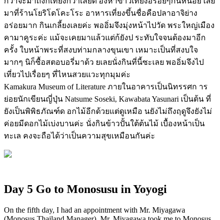
กว่าจะมาถึงก็เที่ยงกว่าเลยต้ องหาข้าวเที่ยงอร่อยๆกินหน่อย เลย
มาที่ร้านโยริโดโคะโระ อาหารเที่ยงขึ้นชื่อคือปลาอาจิย่าง
อร่อยมาก กินเกลี้ยงเลยค่ะ พออิ่มจึงมุ่งหน้าไปวัด พระใหญ่เมือง
คามาคูระค่ะ แม้จะเคยมาแล้วแต่ก้ยังป ระทับใจจนต้องมาอีก
ครั้ง ใบหน้าพระที่สงบท่ามกลางขุนเขา เหมาะเป็นที่สงบใจ
มากๆ นิก็ซื้อสตอบอรี่มาด้ว ยเลยนั่งกินที่นี้ซะเลย พออิ่มจึงไป
เที่ยวไปเรื่อยๆ ที่ไหนสวยแวะทุกมุมค่ะ
Kamakura Museum of Literature ภายในอาคารเป็นนิทรรศก าร
ย่อยนักเขียนญี่ปุ่น Natsume Soseki, Kawabata Yasunari เป็นต้น ที่
ยังเป็นพิพิธภัณฑ์ด อกไม้อีกด้วยแต่ดูเหมือ นยังไม่ถึงฤดูจึงยังไม่
ค่อยมีดอกไม้เบ่งบานค่ะ นั่งกินข้าวปั้นใต้ต้นไม้ เบื้องหน้าเป็น
ทะเล คงจะถือได้ว่าเป็นความสุขเหมือนกันค่ะ
Day 5 Go to Monosusu in Yoyogi
On the fifth day, I had an appointment with Mr. Miyagawa
(Monosus Thailand Manager). Mr. Miyagawa took me to Monosus