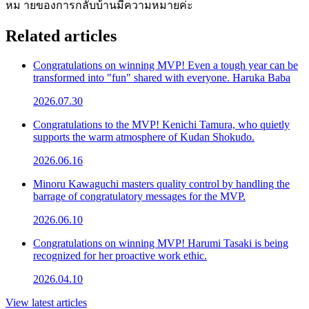
หม ายของการกลับบ้านมีความหมายค่ะ
Related articles
Congratulations on winning MVP! Even a tough year can be
transformed into "fun" shared with everyone. Haruka Baba
2026.07.30
Congratulations to the MVP! Kenichi Tamura, who quietly
supports the warm atmosphere of Kudan Shokudo.
2026.06.16
Minoru Kawaguchi masters quality control by handling the
barrage of congratulatory messages for the MVP.
2026.06.10
Congratulations on winning MVP! Harumi Tasaki is being
recognized for her proactive work ethic.
2026.04.10
View latest articles