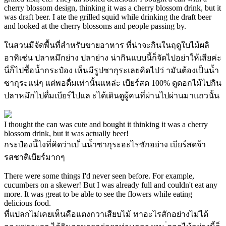
cherry blossom design, thinking it was a cherry blossom drink, but it
was draft beer. I ate the grilled squid while drinking the draft beer
and looked at the cherry blossoms and people passing by.
ในสวนมีจัดพื้นที่สำหรับขายอาหาร ที่น่าจะกินในฤดูใบไม้ผลิ
อาทิเช่น ปลาหมึกย่าง ปลาย่าง น่ากินแบบนี้ก็จัดไปอย่าให้เสียค่ะ
นี่ก็ไปซื้อน้ำกระป๋อง เห็นมีรูปซากุระเลยคิดไปว่ ามันต้องเป็นน้ำ
ซากุระเเน่ๆ เเต่พอดื่มเท่านั้นเเหล่ะ เบียร์สด 100% ดูดอกไม้ไปกิน
ปลาหมึกไปดื่มเบียร์ไปแล ะได้เดินดูผู้คนที่ผ่านไปผ่านมาแถวนั้น
I thought the can was cute and bought it thinking it was a cherry
blossom drink, but it was actually beer!
กระป๋องนี้ไงที่คิดว่าเป ็นน้ำซากุระอะไรซักอย่าง เบียร์สดจ้า
รสชาติเบียร์มากๆ
There were some things I'd never seen before. For example,
cucumbers on a skewer! But I was already full and couldn't eat any
more. It was great to be able to see the flowers while eating
delicious food.
ที่แปลกไม่เคยเห็นคือแตงกวาเสียบไม้ ทาอะไรสักอย่างไม่ได้