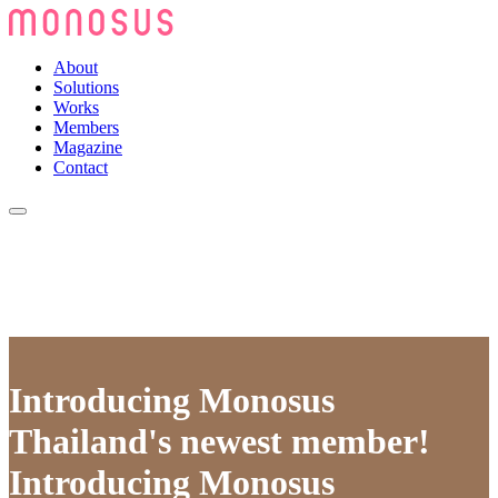
About
Solutions
Works
Members
Magazine
Contact
Introducing Monosus
Thailand's newest member!
Introducing Monosus