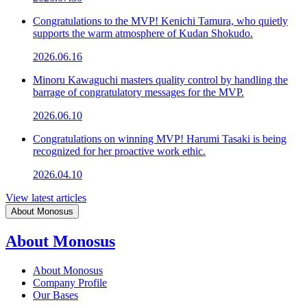
Congratulations to the MVP! Kenichi Tamura, who quietly
supports the warm atmosphere of Kudan Shokudo.
2026.06.16
Minoru Kawaguchi masters quality control by handling the
barrage of congratulatory messages for the MVP.
2026.06.10
Congratulations on winning MVP! Harumi Tasaki is being
recognized for her proactive work ethic.
2026.04.10
View latest articles
About Monosus
About Monosus
About Monosus
Company Profile
Our Bases